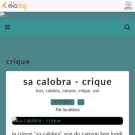
MENU
crique
sa calobra - crique
,
,
,
,
bon
calobra
canyon
crique
vue
14.05.2012
…
Par lacalobra
la crique "sa calobra" vue du canyon bon lundi