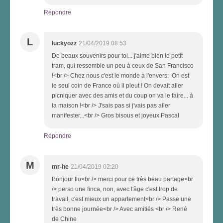
Répondre
L
luckyozz
21/04/2019 08:53
De beaux souvenirs pour toi... j'aime bien le petit
tram, qui ressemble un peu à ceux de San Francisco
!<br /> Chez nous c'est le monde à l'envers: On est
le seul coin de France où il pleut ! On devait aller
picniquer avec des amis et du coup on va le faire... à
la maison !<br /> J'sais pas si j'vais pas aller
manifester...<br /> Gros bisous et joyeux Pascal
Répondre
M
mr-he
21/04/2019 02:20
Bonjour flo<br /> merci pour ce très beau partage<br
/> perso une finca, non, avec l'âge c'est trop de
travail, c'est mieux un appartement<br /> Passe une
très bonne journée<br /> Avec amitiés <br /> René
de Chine