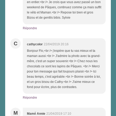
en entier.<br /> Je crois que vous avez passé un bon
weekend de Pâques, continuez comme ça mais suffit
le véto et Maman.<br /> Repose toi bien et gros
Bizou et de gentils bibis. Sylvie
Répondre
C
cathycolor
22/04/2019 20:16
Bonjour Flo,<br /> j'espère que tu vas mieux et ta
maman aussi.<br /> J'admire la photo avec ta grand-
mêre, c'est un super souvenir.<br /> Chez nous les
chocolats ce sont les lapins de Pâques. <br /> Merci
pour ton message qui fait toujours plaisir.<br /> Ici
beau temps, c'est agréable.<br /> Bonne soirée à toi,
et un gros bisou de Cathy.<br /> J'aime mieux ce
fond pour écrire, plus de contrastes.
Répondre
M
Mamé Annie
21/04/2019 17:10