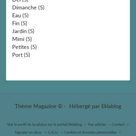
Dimanche
(5)
Eau
(5)
Fin
(5)
Jardin
(5)
Mimi
(5)
Petites
(5)
Port
(5)
Thème Magazine © - Hébergé par
Eklablog
Voir le profil de
lacalobra
sur le portail Eklablog
Top articles
Contact
Signaler un abus
C.G.U.
Cookies et données personnelles