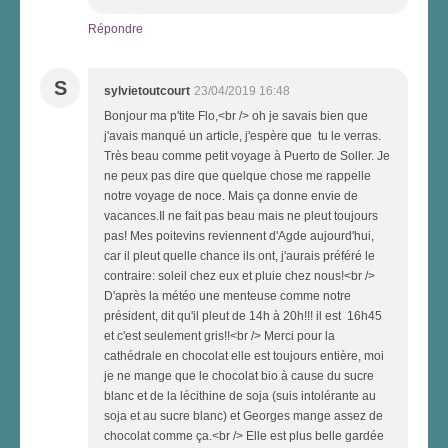
Répondre
S
sylvietoutcourt
23/04/2019 16:48
Bonjour ma p'tite Flo,<br /> oh je savais bien que
j'avais manqué un article, j'espère que tu le verras.
Très beau comme petit voyage à Puerto de Soller. Je
ne peux pas dire que quelque chose me rappelle
notre voyage de noce. Mais ça donne envie de
vacances.Il ne fait pas beau mais ne pleut toujours
pas! Mes poitevins reviennent d'Agde aujourd'hui,
car il pleut quelle chance ils ont, j'aurais préféré le
contraire: soleil chez eux et pluie chez nous!<br />
D'après la météo une menteuse comme notre
président, dit qu'il pleut de 14h à 20h!!! il est 16h45
et c'est seulement gris!!<br /> Merci pour la
cathédrale en chocolat elle est toujours entière, moi
je ne mange que le chocolat bio à cause du sucre
blanc et de la lécithine de soja (suis intolérante au
soja et au sucre blanc) et Georges mange assez de
chocolat comme ça.<br /> Elle est plus belle gardée