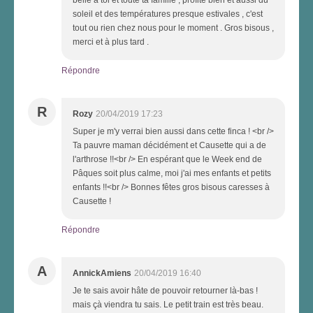
soleil et des températures presque estivales , c'est
tout ou rien chez nous pour le moment . Gros bisous ,
merci et à plus tard .
Répondre
R
Rozy
20/04/2019 17:23
Super je m'y verrai bien aussi dans cette finca ! <br />
Ta pauvre maman décidément et Causette qui a de
l'arthrose !!<br /> En espérant que le Week end de
Pâques soit plus calme, moi j'ai mes enfants et petits
enfants !!<br /> Bonnes fêtes gros bisous caresses à
Causette !
Répondre
A
AnnickAmiens
20/04/2019 16:40
Je te sais avoir hâte de pouvoir retourner là-bas !
mais çà viendra tu sais. Le petit train est très beau.