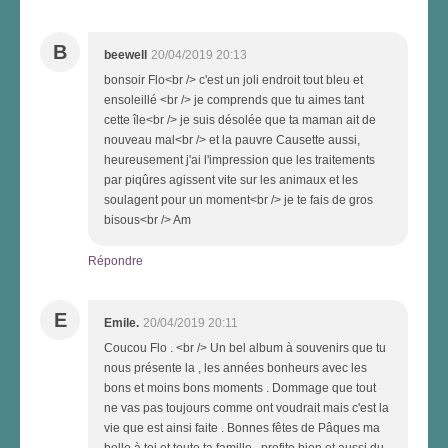
B
beewell
20/04/2019 20:13
bonsoir Flo<br /> c'est un joli endroit tout bleu et
ensoleillé <br /> je comprends que tu aimes tant
cette île<br /> je suis désolée que ta maman ait de
nouveau mal<br /> et la pauvre Causette aussi,
heureusement j'ai l'impression que les traitements
par piqûres agissent vite sur les animaux et les
soulagent pour un moment<br /> je te fais de gros
bisous<br /> Am
Répondre
E
Emile.
20/04/2019 20:11
Coucou Flo . <br /> Un bel album à souvenirs que tu
nous présente la , les années bonheurs avec les
bons et moins bons moments . Dommage que tout
ne vas pas toujours comme ont voudrait mais c'est la
vie que est ainsi faite . Bonnes fêtes de Pâques ma
belle à toi et toute ta famille , profite bien et aussi du