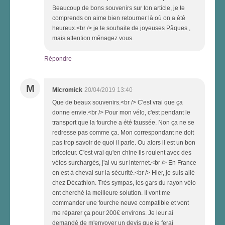
Beaucoup de bons souvenirs sur ton article, je te
comprends on aime bien retourner là où on a été
heureux.<br /> je te souhaite de joyeuses Pâques ,
mais attention ménagez vous.
Répondre
M
Micromick
20/04/2019 13:40
Que de beaux souvenirs.<br /> C'est vrai que ça
donne envie.<br /> Pour mon vélo, c'est pendant le
transport que la fourche a été faussée. Non ça ne se
redresse pas comme ça. Mon correspondant ne doit
pas trop savoir de quoi il parle. Ou alors il est un bon
bricoleur. C'est vrai qu'en chine ils roulent avec des
vélos surchargés, j'ai vu sur internet.<br /> En France
on est à cheval sur la sécurité.<br /> Hier, je suis allé
chez Décathlon. Très sympas, les gars du rayon vélo
ont cherché la meilleure solution. Il vont me
commander une fourche neuve compatible et vont
me réparer ça pour 200€ environs. Je leur ai
demandé de m'envoyer un devis que je ferai