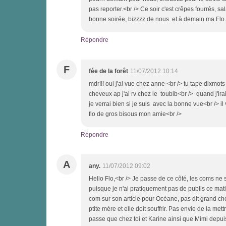
pas reporter.<br /> Ce soir c'est crêpes fourrés, 
bonne soirée, bizzzz de nous et à demain ma Flo.
Répondre
F
fée de la forêt
11/07/2012 10:14
mdr!!! oui j'ai vue chez anne <br /> tu tape dixmot
cheveux ap j'ai rv chez le toubib<br /> quand j'i
je verrai bien si je suis avec la bonne vue<br /> 
flo de gros bisous mon amie<br />
Répondre
A
any.
11/07/2012 09:02
Hello Flo,<br /> Je passe de ce côté, les coms ne s
puisque je n'ai pratiquement pas de publis ce mat
com sur son article pour Océane, pas dit grand chos
ptite mère et elle doit souffrir. Pas envie de la me
passe que chez toi et Karine ainsi que Mimi depuis n