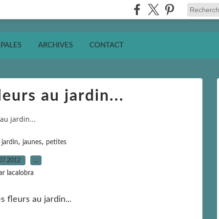
IPALES
ARCHIVES
CONTACT
leurs au jardin...
 au jardin...
,
,
,
jardin
jaunes
petites
07.2012
…
ar lacalobra