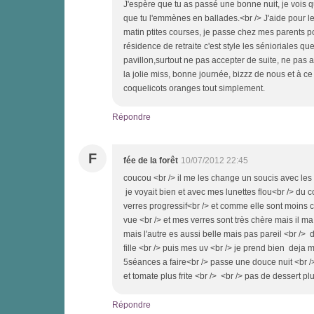
J'espère que tu as passé une bonne nuit, je vois q
que tu l'emmènes en ballades.<br /> J'aide pour le 
matin ptites courses, je passe chez mes parents po
résidence de retraite c'est style les sénioriales qu
pavillon,surtout ne pas accepter de suite, ne pas a
la jolie miss, bonne journée, bizzz de nous et à ce so
coquelicots oranges tout simplement.
Répondre
F
fée de la forêt
10/07/2012 22:45
coucou <br /> il me les change un soucis avec les 
je voyait bien et avec mes lunettes flou<br /> du c
verres progressif<br /> et comme elle sont moins c
vue <br /> et mes verres sont très chère mais il ma
mais l'autre es aussi belle mais pas pareil <br /> 
fille <br /> puis mes uv <br /> je prend bien deja 
5séances a faire<br /> passe une douce nuit <br /
et tomate plus frite <br /> <br /> pas de dessert pl
Répondre