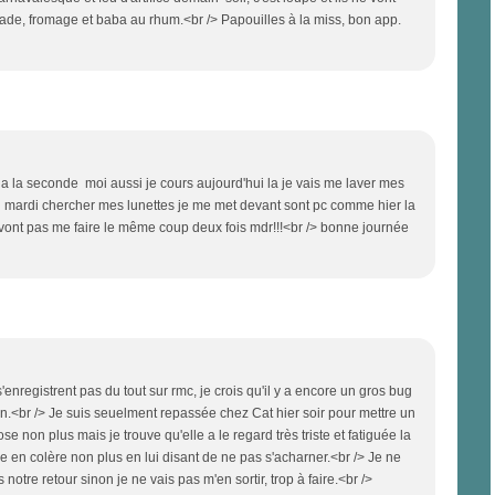
salade, fromage et baba au rhum.<br /> Papouilles à la miss, bon app.
s a la seconde moi aussi je cours aujourd'hui la je vais me laver mes
rai mardi chercher mes lunettes je me met devant sont pc comme hier la
il vont pas me faire le même coup deux fois mdr!!!<br /> bonne journée
'enregistrent pas du tout sur rmc, je crois qu'il y a encore un gros bug
in.<br /> Je suis seuelment repassée chez Cat hier soir pour mettre un
e non plus mais je trouve qu'elle a le regard très triste et fatiguée la
ttre en colère non plus en lui disant de ne pas s'acharner.<br /> Je ne
otre retour sinon je ne vais pas m'en sortir, trop à faire.<br />