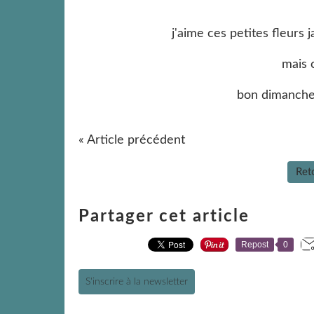
j'aime ces petites fleurs j
mais c'
bon dimanche
« Article précédent
Reto
Partager cet article
Repost
0
S'inscrire à la newsletter