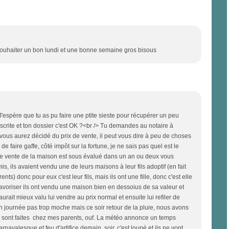
e souhaiter un bon lundi et une bonne semaine gros bisous
 J'espère que tu as pu faire une ptite sieste pour récupérer un peu
nscrite et ton dossier c'est OK ?<br /> Tu demandes au notaire à
e vous aurez décidé du prix de vente, il peut vous dire à peu de choses
e faire gaffe, côté impôt sur la fortune, je ne sais pas quel est le
x de vente de la maison est sous évalué dans un an ou deux vous
mis, ils avaient vendu une de leurs maisons à leur fils adoptif (en fait
nts) donc pour eux c'est leur fils, mais ils ont une fille, donc c'est elle
 le favoriser ils ont vendu une maison bien en dessoius de sa valeur et
ait mieux valu lui vendre au prix normal et ensuite lui refiler de
inon journée pas trop moche mais ce soir retour de la pluie, nous avons
 sont faites chez mes parents, ouf. La météo annonce un temps
rnavalesque et feu d'artifice demain soir, c'est loupé et ils ne vont