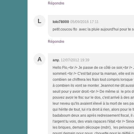
Répondre
L
lolo78000
05/09/2016 17:11
petit coucou flo avec la pluie aujourd'hui pour t
Répondre
A
any.
12/07/2012 19:39
Hello Flo,<br /> Je passe de ce côté ce soir,<br />
sommeil.<br /> C'est fait pour ta maman, elle est i
combien se chiffrera les frais tout compris lorsqu
à combien ils vont se monter. Jeannot me dit aussi d
seuil pour y avoir droit.<br /> De même si le pri
pouvez avoir le fisc sur le dos, c'est arrivé à des a
leur neveu qu'ils avaient élevé à la mort de ses pare
qui hérite de tout, lui n'a droit à rien, alors pour
badaboum deux ans après redressement fiscal, il aur
l'argent tu vois, des vrais rapaces l'état.<br /> S
les briques, demain découpe (mdrr), les pelouses
pourri demain pour nous, chouette pour le défilé ca