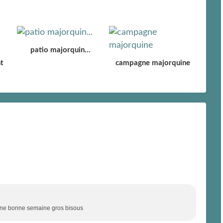
patio majorquin...
t
campagne majorquine
t une bonne semaine gros bisous