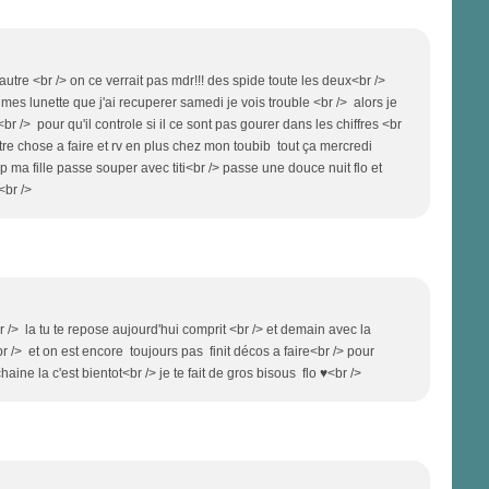
utre <br /> on ce verrait pas mdr!!! des spide toute les deux<br />
mes lunette que j'ai recuperer samedi je vois trouble <br /> alors je
 /> pour qu'il controle si il ce sont pas gourer dans les chiffres <br
tre chose a faire et rv en plus chez mon toubib tout ça mercredi
 ma fille passe souper avec titi<br /> passe une douce nuit flo et
 <br />
r /> la tu te repose aujourd'hui comprit <br /> et demain avec la
r /> et on est encore toujours pas finit décos a faire<br /> pour
aine la c'est bientot<br /> je te fait de gros bisous flo ♥<br />