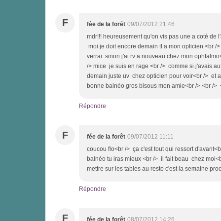
F
fée de la forêt
09/07/2012 21:46
mdr!!! heureusement qu'on vis pas une a coté de l'a
moi je doit encore demain tl a mon opticien <br /> 
verrai sinon j'ai rv a nouveau chez mon ophtalmo<br
/> mice je suis en rage <br /> comme si j'avais au
demain juste uv chez opticien pour voir<br /> et ap
bonne balnéo gros bisous mon amie<br /> <br />
Répondre
F
fée de la forêt
09/07/2012 11:11
coucou flo<br /> ça c'est tout qui ressort d'avant<b
balnéo tu iras mieux <br /> il fait beau chez moi<b
mettre sur les tables au resto c'est la semaine proch
Répondre
F
fée de la forêt
08/07/2012 14:26