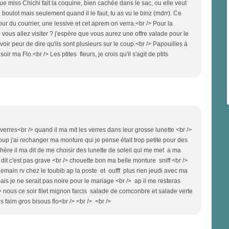
ue miss Chichi fait la coquine, bien cachée dans le sac, ou elle veut
boulot mais seulement quand il le faut, tu as vu le binz (mdrr). Ce
ur du courrier, une lessive et cet aprem on verra.<br /> Pour la
e vous allez visiter ? j'espère que vous aurez une offre valade pour le
voir peur de dire qu'ils sont plusieurs sur le coup.<br /> Papouilles à
ir ma Flo.<br /> Les ptites fleurs, je crois qu'il s'agit de ptits
verres<br /> quand il ma mit les verres dans leur grosse lunette <br />
oup j'ai rechanger ma monture qui je pense était trop petite pour des
hère il ma dit de me choisir des lunette de soleil qui me met a ma
 dit c'est pas grave <br /> chouette bon ma belle monture sniff <br />
demain rv chez le toubib ap la poste et oufff plus rien jeudi avec ma
mais je ne serait pas noire pour le mariage <br /> ap il me resteras
> nous ce soir filet mignon farcis salade de comconbre et salade verte
us faim gros bisous flo<br /> <br /> <br />