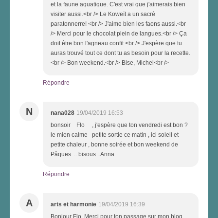
et la faune aquatique. C'est vrai que j'aimerais bien
visiter aussi.<br /> Le Koweït a un sacré
paratonnerre! <br /> J'aime bien les faons aussi.<br
/> Merci pour le chocolat plein de langues.<br /> Ça
doit être bon l'agneau confit.<br /> J'espère que tu
auras trouvé tout ce dont tu as besoin pour la recette.
<br /> Bon weekend.<br /> Bise, Michel<br />
Répondre
N
nana028
19/04/2019 16:53
bonsoir Flo , j'espère que ton vendredi est bon ?
le mien calme petite sortie ce matin , ici soleil et
petite chaleur , bonne soirée et bon weekend de
Pâques .. bisous ..Anna
Répondre
A
arts et harmonie
19/04/2019 16:39
Bonjour Flo. Merci pour ton passage sur mon blog.