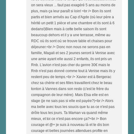
on sera vieux ... faut pas exagéré 5 ans au moins de
plus, mais ça leur paraît si loin! <br /> Bon ils sont
partis et bien arrivés au Cap d'Agde (où leur père a
hérité un petit 1 pièce et une chambre et ils sont à 6
dedans!)Bien mais à cette belle saison ils sont
beaucoup dehors et il y a une terrasse, même au
RDC où ils sont où se trouve table et chaises pour
déjeuner.<br /> Donc non nous ne serons pas en
famille, Magali et ses 2 jeunes seront à Venise avec
une amie ayant elle aussi 2 enfants, ils ont pris un
Rnb. L'avion n'est pas cher du genre 30€ mais le
Rnb n'est pas donné comme tout à Venise mais ils y
restent peu de temps.<br /> Xavier est à Bergerac
chez sa chérie et ses filles travaillent chez le beau
tonton à Vannes dans son resto (c'est le frère du
compagnon de leur mère). Mais Elsa elle est en
stage (je ne sais pas si elle est payée?)<br /> Alors
ma belle avec tous les soucis que tu as ce n'est pas
drôle tous les jours. Ta Maman va quand même
mieux, et toi ce n'est pas encore ça?<br /> Bon
courage et @+ je suis à nouveau là et te dis bon
courage et belles journées attendues profite en