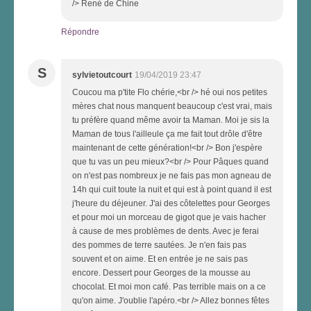
/> René de Chine
Répondre
S
sylvietoutcourt
19/04/2019 23:47
Coucou ma p'tite Flo chérie,<br /> hé oui nos petites
mères chat nous manquent beaucoup c'est vrai, mais
tu préfère quand même avoir ta Maman. Moi je sis la
Maman de tous l'ailleule ça me fait tout drôle d'être
maintenant de cette génération!<br /> Bon j'espère
que tu vas un peu mieux?<br /> Pour Pâques quand
on n'est pas nombreux je ne fais pas mon agneau de
14h qui cuit toute la nuit et qui est à point quand il est
j'heure du déjeuner. J'ai des côtelettes pour Georges
et pour moi un morceau de gigot que je vais hacher
à cause de mes problèmes de dents. Avec je ferai
des pommes de terre sautées. Je n'en fais pas
souvent et on aime. Et en entrée je ne sais pas
encore. Dessert pour Georges de la mousse au
chocolat. Et moi mon café. Pas terrible mais on a ce
qu'on aime. J'oublie l'apéro.<br /> Allez bonnes fêtes