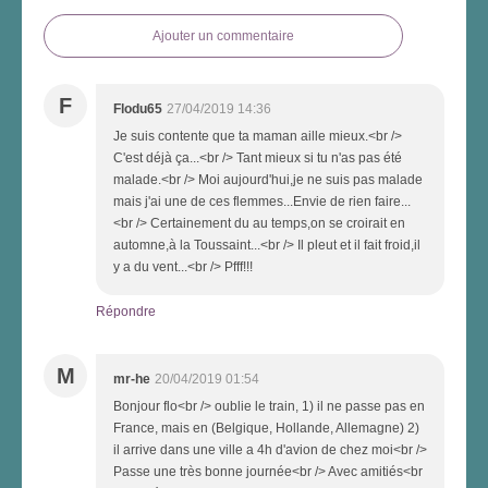
Ajouter un commentaire
F
Flodu65
27/04/2019 14:36
Je suis contente que ta maman aille mieux.<br />
C'est déjà ça...<br /> Tant mieux si tu n'as pas été
malade.<br /> Moi aujourd'hui,je ne suis pas malade
mais j'ai une de ces flemmes...Envie de rien faire...
<br /> Certainement du au temps,on se croirait en
automne,à la Toussaint...<br /> Il pleut et il fait froid,il
y a du vent...<br /> Pfff!!!
Répondre
M
mr-he
20/04/2019 01:54
Bonjour flo<br /> oublie le train, 1) il ne passe pas en
France, mais en (Belgique, Hollande, Allemagne) 2)
il arrive dans une ville a 4h d'avion de chez moi<br />
Passe une très bonne journée<br /> Avec amitiés<br