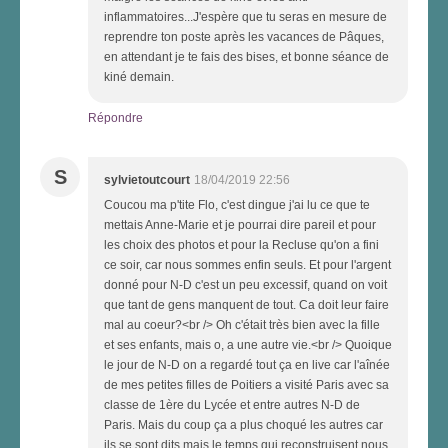
inflammatoires...J'espère que tu seras en mesure de
reprendre ton poste après les vacances de Pâques,
en attendant je te fais des bises, et bonne séance de
kiné demain.
Répondre
S
sylvietoutcourt
18/04/2019 22:56
Coucou ma p'tite Flo, c'est dingue j'ai lu ce que te
mettais Anne-Marie et je pourrai dire pareil et pour
les choix des photos et pour la Recluse qu'on a fini
ce soir, car nous sommes enfin seuls. Et pour l'argent
donné pour N-D c'est un peu excessif, quand on voit
que tant de gens manquent de tout. Ca doit leur faire
mal au coeur?<br /> Oh c'était très bien avec la fille
et ses enfants, mais o, a une autre vie.<br /> Quoique
le jour de N-D on a regardé tout ça en live car l'aînée
de mes petites filles de Poitiers a visité Paris avec sa
classe de 1ère du Lycée et entre autres N-D de
Paris. Mais du coup ça a plus choqué les autres car
ils se sont dits mais le temps qui reconstruisent nous