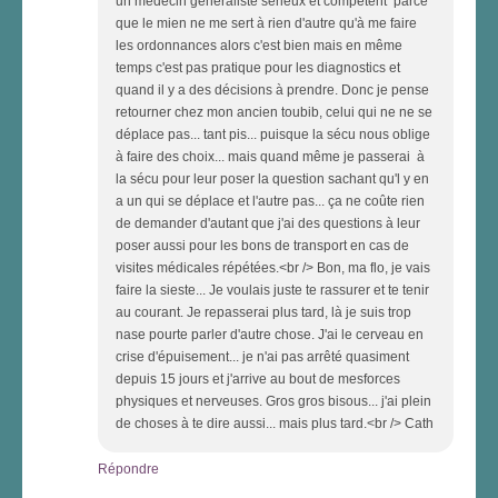
un médecin généraliste sérieux et compétent parce
que le mien ne me sert à rien d'autre qu'à me faire
les ordonnances alors c'est bien mais en même
temps c'est pas pratique pour les diagnostics et
quand il y a des décisions à prendre. Donc je pense
retourner chez mon ancien toubib, celui qui ne ne se
déplace pas... tant pis... puisque la sécu nous oblige
à faire des choix... mais quand même je passerai à
la sécu pour leur poser la question sachant qu'l y en
a un qui se déplace et l'autre pas... ça ne coûte rien
de demander d'autant que j'ai des questions à leur
poser aussi pour les bons de transport en cas de
visites médicales répétées.<br /> Bon, ma flo, je vais
faire la sieste... Je voulais juste te rassurer et te tenir
au courant. Je repasserai plus tard, là je suis trop
nase pourte parler d'autre chose. J'ai le cerveau en
crise d'épuisement... je n'ai pas arrêté quasiment
depuis 15 jours et j'arrive au bout de mesforces
physiques et nerveuses. Gros gros bisous... j'ai plein
de choses à te dire aussi... mais plus tard.<br /> Cath
Répondre