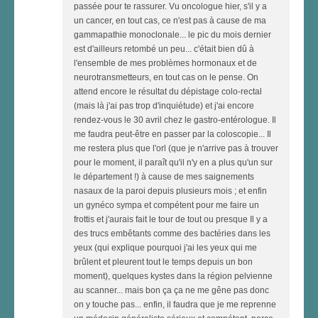
passée pour te rassurer. Vu oncologue hier, s'il y a
un cancer, en tout cas, ce n'est pas à cause de ma
gammapathie monoclonale... le pic du mois dernier
est d'ailleurs retombé un peu... c'était bien dû à
l'ensemble de mes problèmes hormonaux et de
neurotransmetteurs, en tout cas on le pense. On
attend encore le résultat du dépistage colo-rectal
(mais là j'ai pas trop d'inquiétude) et j'ai encore
rendez-vous le 30 avril chez le gastro-entérologue. Il
me faudra peut-être en passer par la coloscopie... Il
me restera plus que l'orl (que je n'arrive pas à trouver
pour le moment, il paraît qu'il n'y en a plus qu'un sur
le département !) à cause de mes saignements
nasaux de la paroi depuis plusieurs mois ; et enfin
un gynéco sympa et compétent pour me faire un
frottis et j'aurais fait le tour de tout ou presque Il y a
des trucs embêtants comme des bactéries dans les
yeux (qui explique pourquoi j'ai les yeux qui me
brûlent et pleurent tout le temps depuis un bon
moment), quelques kystes dans la région pelvienne
au scanner... mais bon ça ça ne me gêne pas donc
on y touche pas... enfin, il faudra que je me reprenne