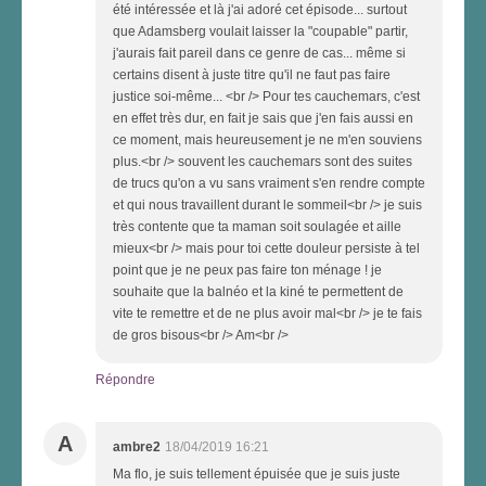
été intéressée et là j'ai adoré cet épisode... surtout
que Adamsberg voulait laisser la "coupable" partir,
j'aurais fait pareil dans ce genre de cas... même si
certains disent à juste titre qu'il ne faut pas faire
justice soi-même... <br /> Pour tes cauchemars, c'est
en effet très dur, en fait je sais que j'en fais aussi en
ce moment, mais heureusement je ne m'en souviens
plus.<br /> souvent les cauchemars sont des suites
de trucs qu'on a vu sans vraiment s'en rendre compte
et qui nous travaillent durant le sommeil<br /> je suis
très contente que ta maman soit soulagée et aille
mieux<br /> mais pour toi cette douleur persiste à tel
point que je ne peux pas faire ton ménage ! je
souhaite que la balnéo et la kiné te permettent de
vite te remettre et de ne plus avoir mal<br /> je te fais
de gros bisous<br /> Am<br />
Répondre
A
ambre2
18/04/2019 16:21
Ma flo, je suis tellement épuisée que je suis juste