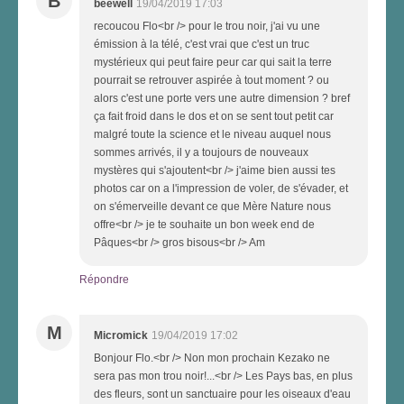
B
beewell
19/04/2019 17:03
recoucou Flo<br /> pour le trou noir, j'ai vu une
émission à la télé, c'est vrai que c'est un truc
mystérieux qui peut faire peur car qui sait la terre
pourrait se retrouver aspirée à tout moment ? ou
alors c'est une porte vers une autre dimension ? bref
ça fait froid dans le dos et on se sent tout petit car
malgré toute la science et le niveau auquel nous
sommes arrivés, il y a toujours de nouveaux
mystères qui s'ajoutent<br /> j'aime bien aussi tes
photos car on a l'impression de voler, de s'évader, et
on s'émerveille devant ce que Mère Nature nous
offre<br /> je te souhaite un bon week end de
Pâques<br /> gros bisous<br /> Am
Répondre
M
Micromick
19/04/2019 17:02
Bonjour Flo.<br /> Non mon prochain Kezako ne
sera pas mon trou noir!...<br /> Les Pays bas, en plus
des fleurs, sont un sanctuaire pour les oiseaux d'eau