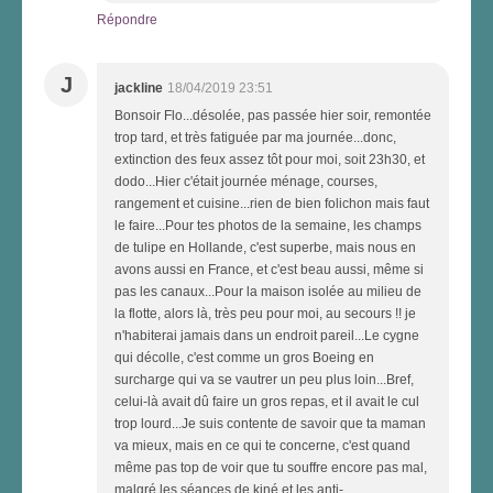
Répondre
J
jackline
18/04/2019 23:51
Bonsoir Flo...désolée, pas passée hier soir, remontée
trop tard, et très fatiguée par ma journée...donc,
extinction des feux assez tôt pour moi, soit 23h30, et
dodo...Hier c'était journée ménage, courses,
rangement et cuisine...rien de bien folichon mais faut
le faire...Pour tes photos de la semaine, les champs
de tulipe en Hollande, c'est superbe, mais nous en
avons aussi en France, et c'est beau aussi, même si
pas les canaux...Pour la maison isolée au milieu de
la flotte, alors là, très peu pour moi, au secours !! je
n'habiterai jamais dans un endroit pareil...Le cygne
qui décolle, c'est comme un gros Boeing en
surcharge qui va se vautrer un peu plus loin...Bref,
celui-là avait dû faire un gros repas, et il avait le cul
trop lourd...Je suis contente de savoir que ta maman
va mieux, mais en ce qui te concerne, c'est quand
même pas top de voir que tu souffre encore pas mal,
malgré les séances de kiné et les anti-