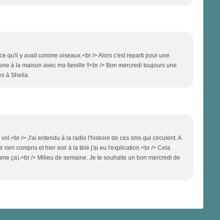
u ce qu'il y avait comme oiseaux.<br /> Alors c'est reparti pour une
maine à la maison avec ma famille !!<br /> Bon mercredi toujours une
es à Sheila
l.<br /> J'ai entendu à la radio l'histoire de ces sms qui circulent. A
ien compris et hier soir à la télé j'ai eu l'explication.<br /> Cela
omme ça).<br /> Milieu de semaine. Je te souhaite un bon mercredi de