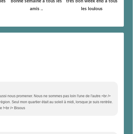
les
bonne semaine à tous les
très bon week end à tous
amis ..
les loulous
ssi nous promener. Nous ne sommes pas loin l'une de l'autre.<br />
égion. Seul mon quartier était au soleil à midi, lorsque je suis rentrée.
e !<br /> Bisous