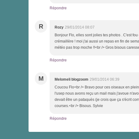
Répondre
R
Rozy
29/01/2014 08:07
Bonjour Flo, elles sont jolies tes photos . C'est fo
crémaillère ! moi j'ai aussi un repas en fin de se
météo pas trop moche !!<br /> Gros bisous caress
Répondre
M
Melomeli blogzoom
29/01/2014 06:39
Coucou Flo<br /> Bravo pour ces oiseaux en plein vo
l'usep nous avons reçu un mail mais j'avoue n'avoir r
devait être un pataquès (je crois que ça s'écrit c
courses.<br /> Bisous. Sylvie
Répondre