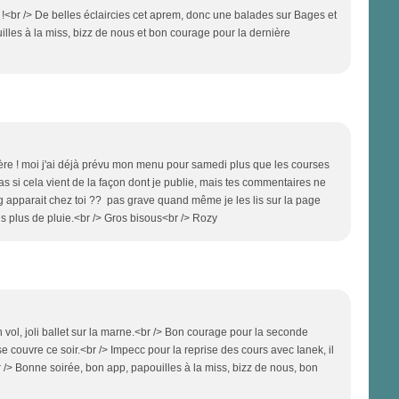
s !<br /> De belles éclaircies cet aprem, donc une balades sur Bages et
illes à la miss, bizz de nous et bon courage pour la dernière
ère ! moi j'ai déjà prévu mon menu pour samedi plus que les courses
pas si cela vient de la façon dont je publie, mais tes commentaires ne
apparait chez toi ?? pas grave quand même je les lis sur la page
ais plus de pluie.<br /> Gros bisous<br /> Rozy
n vol, joli ballet sur la marne.<br /> Bon courage pour la seconde
l se couvre ce soir.<br /> Impecc pour la reprise des cours avec Ianek, il
r /> Bonne soirée, bon app, papouilles à la miss, bizz de nous, bon