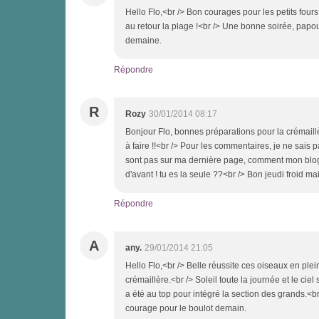
Hello Flo,<br /> Bon courages pour les petits four
au retour la plage !<br /> Une bonne soirée, papou
demaine.
Répondre
R
Rozy
30/01/2014 08:17
Bonjour Flo, bonnes préparations pour la crémaill
à faire !!<br /> Pour les commentaires, je ne sais 
sont pas sur ma dernière page, comment mon blog 
d'avant ! tu es la seule ??<br /> Bon jeudi froid m
Répondre
A
any.
29/01/2014 21:05
Hello Flo,<br /> Belle réussite ces oiseaux en plei
crémaillère.<br /> Soleil toute la journée et le cie
a été au top pour intégré la section des grands.<b
courage pour le boulot demain.