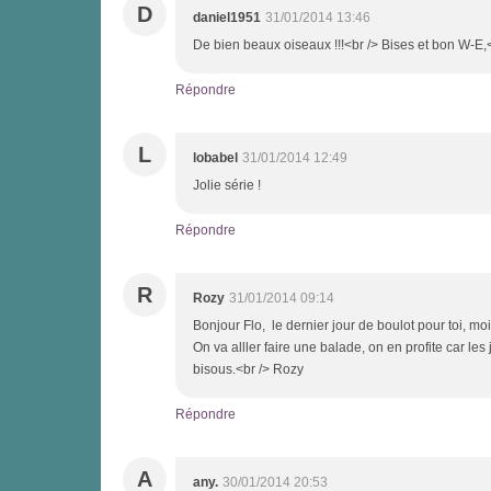
D
daniel1951
31/01/2014 13:46
De bien beaux oiseaux !!!<br /> Bises et bon W-E,<
Répondre
L
lobabel
31/01/2014 12:49
Jolie série !
Répondre
R
Rozy
31/01/2014 09:14
Bonjour Flo, le dernier jour de boulot pour toi, moi ç
On va alller faire une balade, on en profite car le
bisous.<br /> Rozy
Répondre
A
any.
30/01/2014 20:53