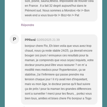
size, pisine, sauna,fitness. Impossible de trouver cela
en France . Il a fait 32 degré aujourd'hui dans le
Piémont sud. Nous sommes a Mondovi.<br /> Bon
week end a vous tous<br /> Bizz<br /> Pat
Répondre
P
PPRené
02/05/2025 21:39
bonjour chere Flo, Eh bien voila que vous avez trop
chaud, nous ça reste stable 24/25, ça devrait encore
bouger ces jours ! ennuyeux ces resultats pour ta
maman, je comprends que vous soyez inquiets, votre
docteur pourra peut être vous rassurer ? on m' a
modifié mes medocs pour l'hypertension, ça se
stabilise, j'ai l'infirmiere qui passe prendre ma
tension chaque jour ! il n'y avait rien d'inquietant,
mais vu mon âge, le docteur pense qu'il faut suivre
ça de près ! pour ta maman les grandes differences
sont a surveiller ! merci pour tes fleurs, , portez vous
bien tous, amities et bises chere Flo bonjour a Togo