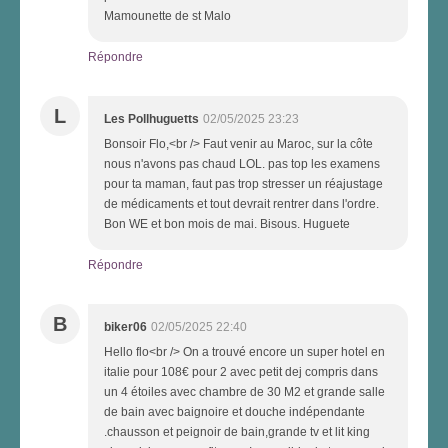
Mamounette de st Malo
Répondre
L
Les Pollhuguetts
02/05/2025 23:23
Bonsoir Flo,<br /> Faut venir au Maroc, sur la côte
nous n'avons pas chaud LOL. pas top les examens
pour ta maman, faut pas trop stresser un réajustage
de médicaments et tout devrait rentrer dans l'ordre.
Bon WE et bon mois de mai. Bisous. Huguete
Répondre
B
biker06
02/05/2025 22:40
Hello flo<br /> On a trouvé encore un super hotel en
italie pour 108€ pour 2 avec petit dej compris dans
un 4 étoiles avec chambre de 30 M2 et grande salle
de bain avec baignoire et douche indépendante
.chausson et peignoir de bain,grande tv et lit king