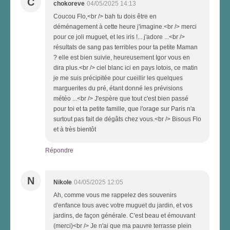
C
chokoreve
04/05/2025 14:13
Coucou Flo,<br /> bah tu dois être en
déménagement à cette heure j'imagine.<br /> merci
pour ce joli muguet, et les iris !... j'adore ...<br />
résultats de sang pas terribles pour ta petite Maman
? elle est bien suivie, heureusement Igor vous en
dira plus.<br /> ciel blanc ici en pays lotois, ce matin
je me suis précipitée pour cueillir les quelques
marguerites du pré, étant donné les prévisions
météo ...<br /> J'espère que tout c'est bien passé
pour toi et ta petite famille, que l'orage sur Paris n'a
surtout pas fait de dégâts chez vous.<br /> Bisous Flo
et à très bientôt
Répondre
N
Nikole
04/05/2025 12:05
Ah, comme vous me rappelez des souvenirs
d'enfance tous avec votre muguet du jardin, et vos
jardins, de façon générale. C'est beau et émouvant
(merci)<br /> Je n'ai que ma pauvre terrasse plein