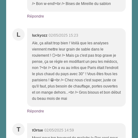
/> Bon w-end!<br /> Bises de Mireille du sablon
Répondre
L
luckyozz
02/05/2025 15:23
Aïe, ça allait trop bien ! Voilà que les analyses
viennent mettre leur grain de sable dans le
roulement ! 🙄<br /> Mais ça c'est pas trop grave je
pense, ça se règle en modifiant un peu les médocs,
non ?<br /> On a vu au infos que Paris était l'endroit
le plus chaud du pays avec 30° ! Vous êtes fous les
parisiens ! 😁<br /> Chez nous c'est super, juste ce
qu'il faut, plus besoin de chauffage, portes ouvertes
et on mange dehors...<br /> Gros bisous et bon début
du beau mois de mai
Répondre
T
tOrtue
02/05/2025 14:59
Merci pour ton bouquet de mai!<br /> Pas cool pour