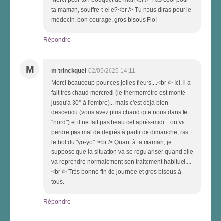
ta maman, souffre-t-elle?<br /> Tu nous diras pour le
médecin, bon courage, gros bisous Flo!
Répondre
M
m trinckquel
02/05/2025 14:11
Merci beaucoup pour ces jolies fleurs....<br /> Ici, il a
fait très chaud mercredi (le thermomètre est monté
jusqu'à 30° à l'ombre)... mais c'est déjà bien
descendu (vous avez plus chaud que nous dans le
"nord") et il ne fait pas beau cet après-midi... on va
perdre pas mal de degrés à partir de dimanche, ras
le bol du "yo-yo" !<br /> Quant à ta maman, je
suppose que la situation va se régulariser quand elle
va reprendre normalement son traitement habituel....
<br /> Très bonne fin de journée et gros bisous à
tous.
Répondre