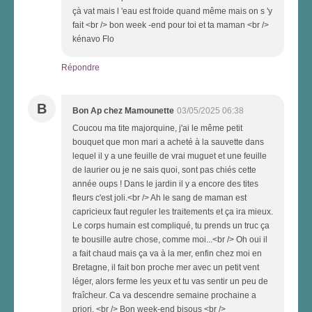
çà vat mais l 'eau est froide quand même mais on s 'y
fait <br /> bon week -end pour toi et ta maman <br />
kénavo Flo
Répondre
B
Bon Ap chez Mamounette
03/05/2025 06:38
Coucou ma tite majorquine, j'ai le même petit
bouquet que mon mari a acheté à la sauvette dans
lequel il y a une feuille de vrai muguet et une feuille
de laurier ou je ne sais quoi, sont pas chiés cette
année oups ! Dans le jardin il y a encore des tites
fleurs c'est joli.<br /> Ah le sang de maman est
capricieux faut reguler les traitements et ça ira mieux.
Le corps humain est compliqué, tu prends un truc ça
te bousille autre chose, comme moi...<br /> Oh oui il
a fait chaud mais ça va à la mer, enfin chez moi en
Bretagne, il fait bon proche mer avec un petit vent
léger, alors ferme les yeux et tu vas sentir un peu de
fraîcheur. Ca va descendre semaine prochaine a
priori. <br /> Bon week-end bisous <br />