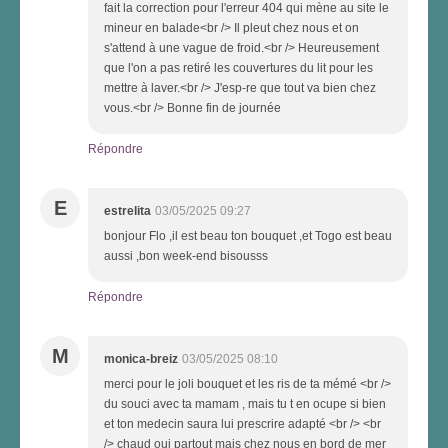
fait la correction pour l'erreur 404 qui mène au site le
mineur en balade<br /> Il pleut chez nous et on
s'attend à une vague de froid.<br /> Heureusement
que l'on a pas retiré les couvertures du lit pour les
mettre à laver.<br /> J'esp-re que tout va bien chez
vous.<br /> Bonne fin de journée
Répondre
E
estrelita
03/05/2025 09:27
bonjour Flo ,il est beau ton bouquet ,et Togo est beau
aussi ,bon week-end bisousss
Répondre
M
monica-breiz
03/05/2025 08:10
merci pour le joli bouquet et les ris de ta mémé <br />
du souci avec ta mamam , mais tu t en ocupe si bien
et ton medecin saura lui prescrire adapté <br /> <br
/> chaud oui partout mais chez nous en bord de mer