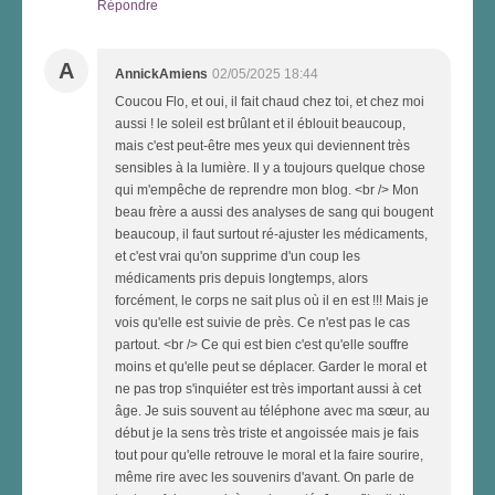
Répondre
A
AnnickAmiens
02/05/2025 18:44
Coucou Flo, et oui, il fait chaud chez toi, et chez moi
aussi ! le soleil est brûlant et il éblouit beaucoup,
mais c'est peut-être mes yeux qui deviennent très
sensibles à la lumière. Il y a toujours quelque chose
qui m'empêche de reprendre mon blog. <br /> Mon
beau frère a aussi des analyses de sang qui bougent
beaucoup, il faut surtout ré-ajuster les médicaments,
et c'est vrai qu'on supprime d'un coup les
médicaments pris depuis longtemps, alors
forcément, le corps ne sait plus où il en est !!! Mais je
vois qu'elle est suivie de près. Ce n'est pas le cas
partout. <br /> Ce qui est bien c'est qu'elle souffre
moins et qu'elle peut se déplacer. Garder le moral et
ne pas trop s'inquiéter est très important aussi à cet
âge. Je suis souvent au téléphone avec ma sœur, au
début je la sens très triste et angoissée mais je fais
tout pour qu'elle retrouve le moral et la faire sourire,
même rire avec les souvenirs d'avant. On parle de